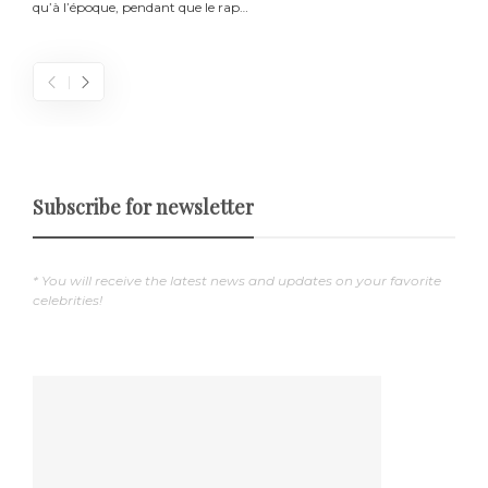
qu’à l’époque, pendant que le rap…
e
Subscribe for newsletter
* You will receive the latest news and updates on your favorite
celebrities!