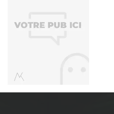
7 étapes clés pour avoir une confiance en soi
solide
Marius Kwadyo
,
10 ans ago
0
La confiance en soi est un élément extrêmement important dans
presque tous les aspects de notre vie pourtant beaucoup peinent…