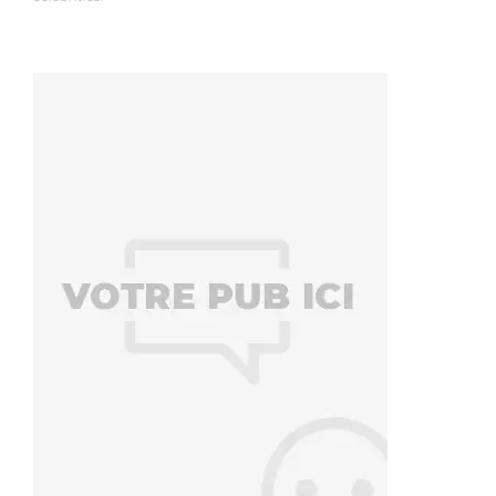
7 étapes clés pour avoir une confiance en soi
solide
Marius Kwadyo
,
10 ans ago
0
La confiance en soi est un élément extrêmement important dans
presque tous les aspects de notre vie pourtant beaucoup peinent…