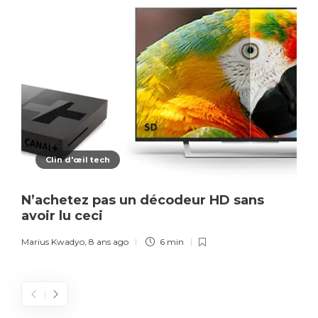
Clin d'œil tech
N’achetez pas un décodeur HD sans
avoir lu ceci
Marius Kwadyo
,
8 ans ago
6 min