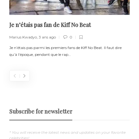
Je n’étais pas fan de Kiff No Beat
Marius Kwadyo
,
3 ans ago
0
Je n’étais pas parmi les premiers fans de Kiff No Beat. Il faut dire
–
qu’à l’époque, pendant que le rap…
e
Subscribe for newsletter
* You will receive the latest news and updates on your favorite
celebrities!