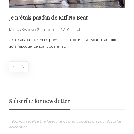
Je n’étais pas fan de Kiff No Beat
Marius Kwadyo
,
3 ans ago
0
Je n’étais pas parmi les premiers fans de Kiff No Beat. Il faut dire
–
qu’à l’époque, pendant que le rap…
e
Subscribe for newsletter
* You will receive the latest news and updates on your favorite
celebrities!