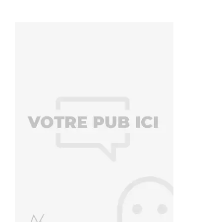
7 étapes clés pour avoir une confiance en soi
solide
Marius Kwadyo
,
10 ans ago
0
La confiance en soi est un élément extrêmement important dans
presque tous les aspects de notre vie pourtant beaucoup peinent…